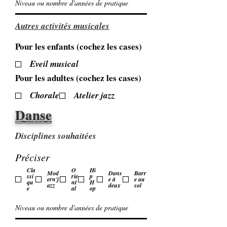
Autres activités musicales
Pour les enfants (cochez les cases)
Eveil musical
Pour les adultes (cochez les cases)
Chorale
Atelier jazz
Danse
Disciplines souhaitées
Préciser
Cla
O
Hi
Mod
Dans
Barr
ssi
rie
p
ern'j
e à
e au
qu
nt
H
azz
deux
sol
e
al
op